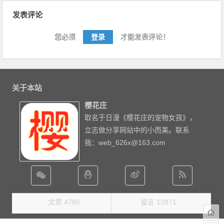
文章导航
发表评论
您必须
登录
才能发表评论！
关于本站
樱花庄
取名于日漫《樱花庄的宠物女孩》，
立志做分享网站中的小而美。联系
我：web_626x@163.com
文章 4786
留言 12871