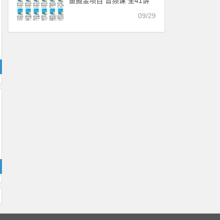
鱼掘金项目 音频课 全41讲
09/29