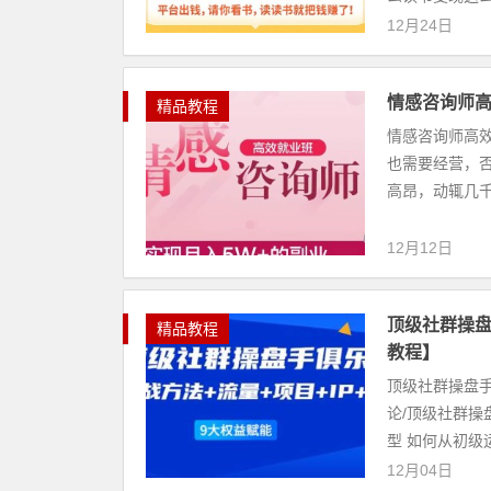
12月24日
情感咨询师高
精品教程
情感咨询师高效
也需要经营，否
高昂，动辄几千
12月12日
顶级社群操盘
精品教程
教程】
顶级社群操盘手
论/顶级社群操
型 如何从初级
12月04日