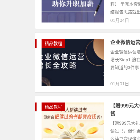
程） 学完本套
结报告思路就出
01月04日
企业微信运营
精品教程
企业微信运营增
增长Step1
要知道的3件事 
01月01日
【赠999元
精品教程
钱
【赠999元大
读过书，但你会
么读书变现这么好