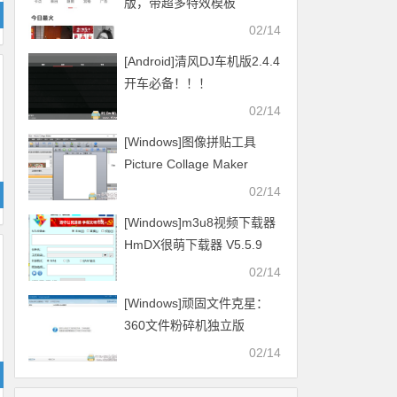
版，带超多特效模板
02/14
[Android]清风DJ车机版2.4.4
开车必备！！！
02/14
[Windows]图像拼贴工具
Picture Collage Maker
v4.1.4
02/14
[Windows]m3u8视频下载器
HmDX很萌下载器 V5.5.9
2021.01.16更新
02/14
[Windows]顽固文件克星：
360文件粉碎机独立版
02/14