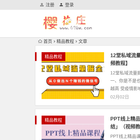
注册
登录
首页
精品教程
文章
12堂私域流
精品教程
频教程】
12堂私域流量
一、你是不是也
越高 受疫情影
02月02日
PPT线上精
精品教程
结」（视频
PPT线上精品