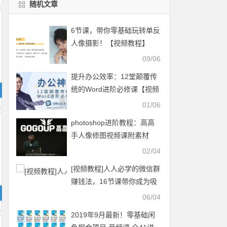
随机文章
6节课，带你零基础玩转单反
人像摄影！【视频教程】
09/06
提升办公效率：12堂颠覆传
统的Word进阶必修课【视频
+配套练习】
01/06
photoshop进阶教程：高高
手人像修图视频课附素材
02/04
[视频教程]人人必学的微信群
赚钱法，16节课带你成为吸
金群主（完结）
06/04
2019年9月最新！零基础闲