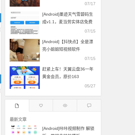
07/17
[Android]墨迹天气雪碧码生
成v1.1，麦当劳实体店免费
换雪碧
07/15
[Android]【抖快点】全是漂
亮小姐姐短视频软件
07/15
赶紧上车！天翼云盘36一年
黄金会员，原价163
05/27
最新文章
[Android]咔咔视频制作 解锁