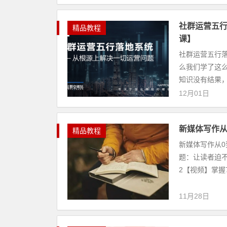
社群运营五行
精品教程
课】
社群运营五行落
么我们学了这
知识没有结果，
12月01日
新媒体写作从
精品教程
新媒体写作从0
题：让读者迫不
2【视频】掌握7
11月28日