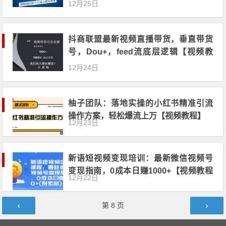
【视频教程】
12月25日
抖商联盟最新视频直播带货，垂直带货
号，Dou+，feed流底层逻辑【视频教
程】
12月24日
柚子团队：落地实操的小红书精准引流
操作方案，轻松爆流上万【视频教程】
12月23日
新语短视频变现培训：最新微信视频号
变现指南，0成本日赚1000+【视频教程
12月22日
+素材】
文章导航
第
8
页