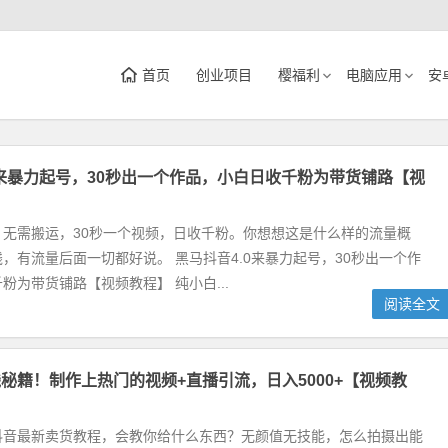
首页
创业项目
樱福利
电脑应用
安
0来暴力起号，30秒出一个作品，小白日收千粉为带货铺路【视
，无需搬运，30秒一个视频，日收千粉。你想想这是什么样的流量概
，有流量后面一切都好说。 黑马抖音4.0来暴力起号，30秒出一个作
粉为带货铺路【视频教程】 纯小白...
阅读全文
秘籍！制作上热门的视频+直播引流，日入5000+【视频教
抖音最新卖货教程，会教你给什么东西？无颜值无技能，怎么拍摄出能