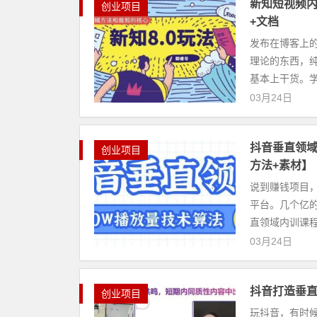
新知短视频内
创业项目
+文档
发布在博客上
理论的东西，
基本上干货。学
03月24日
抖音垂直领域
创业项目
方法+素材】
说到赚钱项目
平台。几个亿的
直领域内训课程
03月24日
抖音打造垂直
创业项目
玩抖音，有时