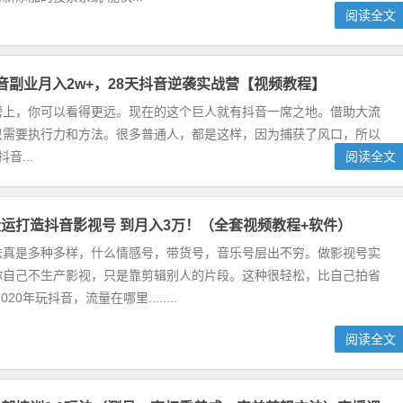
阅读全文
音副业月入2w+，28天抖音逆袭实战营【视频教程】
膀上，你可以看得更远。现在的这个巨人就有抖音一席之地。借助大流
只需要执行力和方法。很多普通人，都是这样，因为捕获了风口，所以
音...
阅读全文
运打造抖音影视号 到月入3万！（全套视频教程+软件）
法真是多种多样，什么情感号，带货号，音乐号层出不穷。做影视号实
你自己不生产影视，只是靠剪辑别人的片段。这种很轻松，比自己拍省
20年玩抖音，流量在哪里........
阅读全文