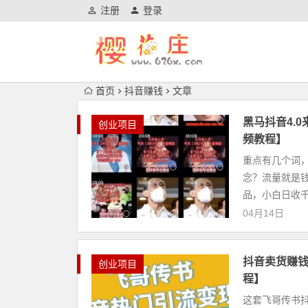
注册
登录
首页
抖音赚钱
文章
黑马抖音4.
创业项目
频教程】
重点有几个词
念？流量就是钱
品，小白日收千
04月14日
抖音卖货赚钱
创业项目
程】
这套飞哥传书