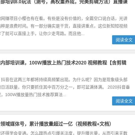
部培训8.0玩法（测号，高权重养成，完美剪辑方法）直播课
的网赚项目小樱也有在看。有些是没有价值的，全篇空口说白话，光讲
纯粹是浪费时间。有一部分确实是干货，直接讲重点，这位新知短视频
了就可以直接上手，让你少走弯路。而且他...
阅读全文
内部培训课，100W播放上热门技术2020 视频教程【含剪辑
，抖音在这两三年都将持续高频繁出现。为什么呢？因为是现象级头部
日活跃量，你只要抓住其中百万分之一，即可盆满体满。 2020抖音垂
，100W播放量热门技术推荐算法...
阅读全文
领域媒体号，累计播放量超过一亿（视频教程+文档）
候还得学会变通。怎么蹭热点引爆关注度，提升曝光量，从而引来无数