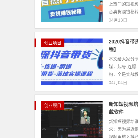
上热门的短视
音卖货赚钱秘籍
04月13日
2020抖音
创业项目
程】
本文给大家分享
媒，起号-连爆-瞬爆-直播带
04月04日
新知短视频培
创业项目
载软件
新知短视频培训
求：因为最近很
视频里植入抖音