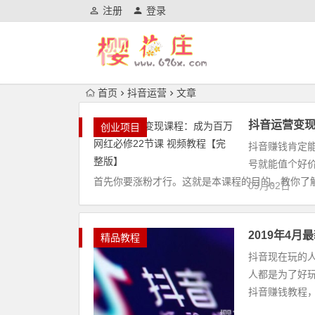
注册
登录
首页
抖音运营
文章
抖音运营变现
创业项目
抖音赚钱肯定
号就能值个好
首先你要涨粉才行。这就是本课程的目的。教你了解抖
09月02日
2019年4
精品教程
抖音现在玩的
人都是为了好
抖音赚钱教程，