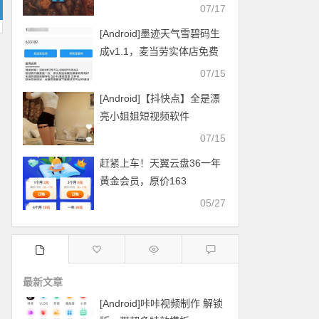
07/17
[Android]墨迹天气雪碧码生
成v1.1，麦当劳实体店免费
换雪碧
07/15
[Android]【抖快点】全是漂
亮小姐姐短视频软件
07/15
赶紧上车！天翼云盘36一年
黄金会员，原价163
05/27
最新文章
[Android]咔咔视频制作 解锁