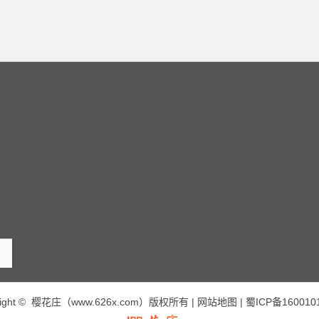
right © 樱花庄（www.626x.com）版权所有 |
网站地图
|
蜀ICP备160010