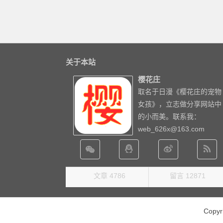
关于本站
樱花庄
取名于日漫《樱花庄的宠物
女孩》，立志做分享网站中
的小而美。联系我：
web_626x@163.com
文章 4786
留言 12871
Copy