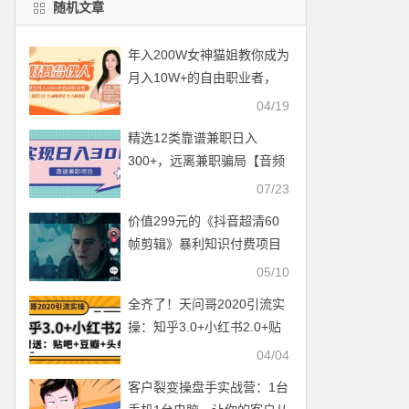
随机文章
年入200W女神猫姐教你成为
月入10W+的自由职业者，
好赞合伙人【视频教程】
04/19
精选12类靠谱兼职日入
300+，远离兼职骗局【音频
干货分享】
07/23
价值299元的《抖音超清60
帧剪辑》暴利知识付费项目
揭秘
05/10
全齐了！天问哥2020引流实
操：知乎3.0+小红书2.0+贴
吧、豆瓣、头条引流，价值
04/04
1888元
客户裂变操盘手实战营：1台