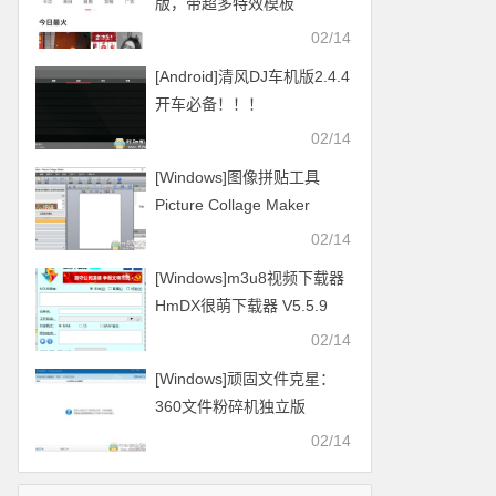
版，带超多特效模板
02/14
[Android]清风DJ车机版2.4.4
开车必备！！！
02/14
[Windows]图像拼贴工具
Picture Collage Maker
v4.1.4
02/14
[Windows]m3u8视频下载器
HmDX很萌下载器 V5.5.9
2021.01.16更新
02/14
[Windows]顽固文件克星：
360文件粉碎机独立版
02/14