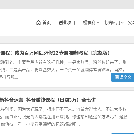
首页
创业项目
樱福利
电脑应用
安
课程：成为百万网红必修22节课 视频教程【完整版】
能赚到的。主要手段应该有这样几种，一是卖账号，粉丝数起来了，账
价钱，二是卖产品，粉丝基数大，一个买一个就赚得盆满钵满。当然，
音规...
阅读全文
月最新抖音运营_抖音赚钱课程（日赚3万）全七讲
人特别多，因为太好玩了，根本停不下来。流量大得惊人。不过大多数
玩。而真正有眼光的人都是在用它赚钱。你也想知道这个方法吗？ 这套
你值得一看。小樱看到课程的标题都被吓...