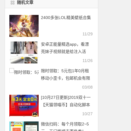
随机文章
2400多张LOL精美壁纸合集
11/29
安卓正能量精选app，看漂
亮妹子视频就是给注入活
力！
11/26
限时领取：5元包1年0月租
移动小歪卡，包邮机会有限
03/08
[10月27日更新]2019双十一
【天猫领喵币】自动化脚本
附软件+视频教程
10/27
微信扫码：每个月领取2~5