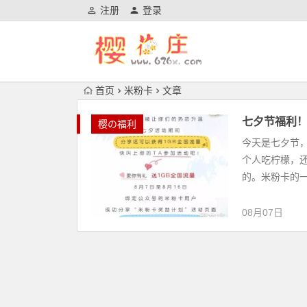
注册
登录
首页
米粉卡
文章
七夕节福利！
樱の福利
今天是七夕节
个人吃柠檬，
的。米粉卡的一
08月07日