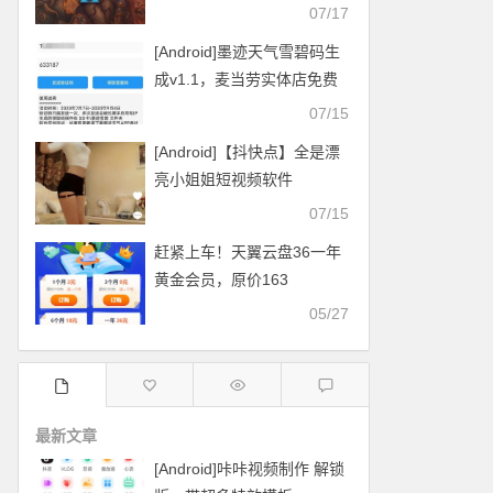
07/17
[Android]墨迹天气雪碧码生
成v1.1，麦当劳实体店免费
换雪碧
07/15
[Android]【抖快点】全是漂
亮小姐姐短视频软件
07/15
赶紧上车！天翼云盘36一年
黄金会员，原价163
05/27
最新文章
[Android]咔咔视频制作 解锁