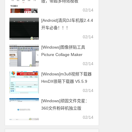
版，带超多特效模板
02/14
[Android]清风DJ车机版2.4.4
开车必备！！！
02/14
[Windows]图像拼贴工具
Picture Collage Maker
v4.1.4
02/14
[Windows]m3u8视频下载器
HmDX很萌下载器 V5.5.9
2021.01.16更新
02/14
[Windows]顽固文件克星：
360文件粉碎机独立版
02/14