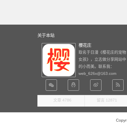
关于本站
樱花庄
取名于日漫《樱花庄的宠物
女孩》，立志做分享网站中
的小而美。联系我：
web_626x@163.com
文章 4786
留言 12871
Copy