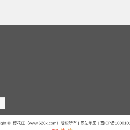
right © 樱花庄（www.626x.com）版权所有 |
网站地图
|
蜀ICP备160010