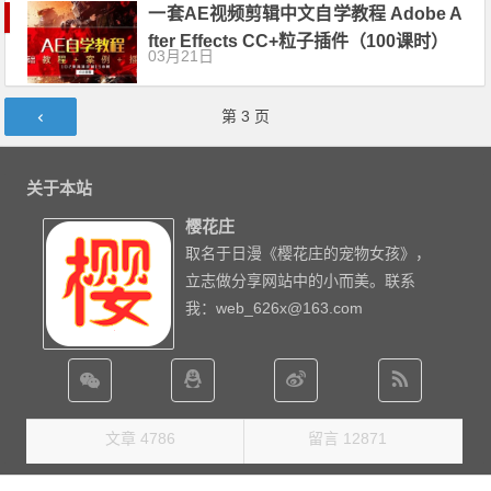
一套AE视频剪辑中文自学教程 Adobe A
fter Effects CC+粒子插件（100课时）
03月21日
文章导航
第
3
页
关于本站
樱花庄
取名于日漫《樱花庄的宠物女孩》，
立志做分享网站中的小而美。联系
我：web_626x@163.com
文章 4786
留言 12871