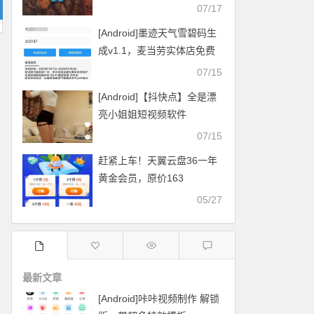
07/17
[Android]墨迹天气雪碧码生
成v1.1，麦当劳实体店免费
换雪碧
07/15
[Android]【抖快点】全是漂
亮小姐姐短视频软件
07/15
赶紧上车！天翼云盘36一年
黄金会员，原价163
05/27
最新文章
[Android]咔咔视频制作 解锁