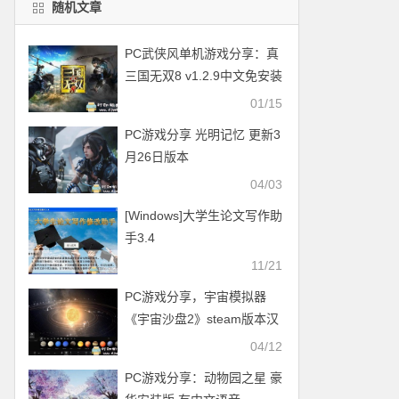
随机文章
PC武侠风单机游戏分享：真
三国无双8 v1.2.9中文免安装
版 附修改器+存档+原声音乐
01/15
OST
PC游戏分享 光明记忆 更新3
月26日版本
04/03
[Windows]大学生论文写作助
手3.4
11/21
PC游戏分享，宇宙模拟器
《宇宙沙盘2》steam版本汉
化版-创造星球、星系等
04/12
PC游戏分享：动物园之星 豪