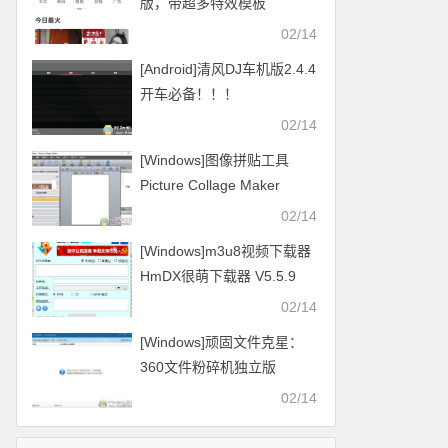
版，带超多特效模板
02/14
[Android]清风DJ车机版2.4.4
开车必备！！！
02/14
[Windows]图像拼贴工具
Picture Collage Maker
v4.1.4
02/14
[Windows]m3u8视频下载器
HmDX很萌下载器 V5.5.9
2021.01.16更新
02/14
[Windows]顽固文件克星：
360文件粉碎机独立版
02/14