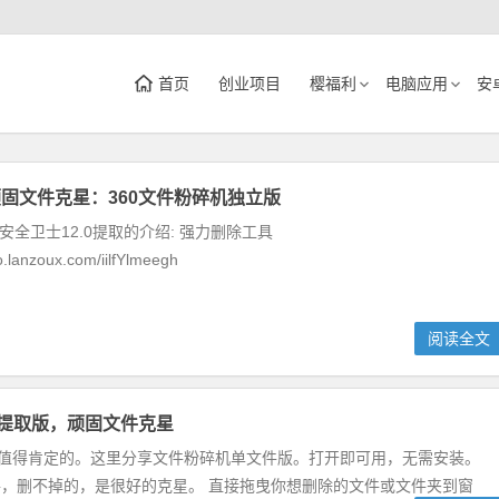
首页
创业项目
樱福利
电脑应用
安
s]顽固文件克星：360文件粉碎机独立版
安全卫士12.0提取的介绍: 强力删除工具
o.lanzoux.com/iilfYlmeegh
阅读全文
件提取版，顽固文件克星
是值得肯定的。这里分享文件粉碎机单文件版。打开即可用，无需安装。
，删不掉的，是很好的克星。 直接拖曳你想删除的文件或文件夹到窗