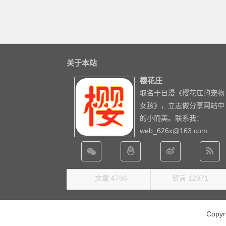
关于本站
樱花庄
取名于日漫《樱花庄的宠物
女孩》，立志做分享网站中
的小而美。联系我：
web_626x@163.com
文章 4786
留言 12871
Copy