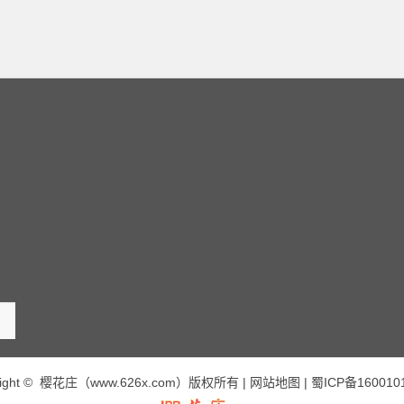
right © 樱花庄（www.626x.com）版权所有 |
网站地图
|
蜀ICP备160010