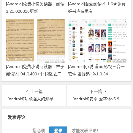
[Android]免费小说阅读器：阅读
[Android]吾爱阅读v1.1.6★免费
3.21.020316更新
好书应有尽有
[Android]免费小说阅读器：柚子
[Android]小说 漫画 影视三合一
阅读V1.04 /1400+个书源,去广
软件 蜜蜂追书v1.0.34
告版
上一篇
下一篇
[Android]功能强大的观星神器 StarWalk2 星空漫步2 v2.11.6
[Android]安卓 爱字体v5.9.8.1121 for Android
文章导航
发表评论
您必须
登录
才能发表评论！