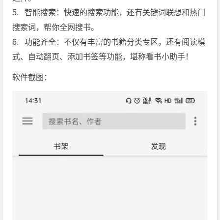
5. 智能搜索：快速的搜索功能，还有关键词联想和热门
搜索词，帮你全网搜书。
6. 功能齐全：不仅有丰富的书籍分类专区，还有阅读模
式、自动翻页、添加书签等功能，堪称看书小助手！
软件截图：