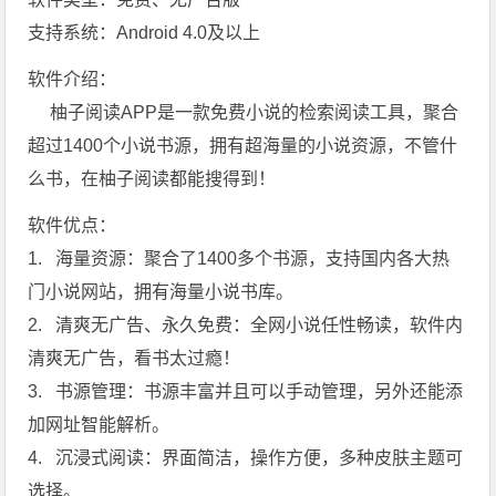
支持系统：Android 4.0及以上
软件介绍：
柚子阅读APP是一款免费小说的检索阅读工具，聚合
超过1400个小说书源，拥有超海量的小说资源，不管什
么书，在柚子阅读都能搜得到！
软件优点：​
1. 海量资源：聚合了1400多个书源，支持国内各大热
门小说网站，拥有海量小说书库。
2. 清爽无广告、永久免费：全网小说任性畅读，软件内
清爽无广告，看书太过瘾！
3. 书源管理：书源丰富并且可以手动管理，另外还能添
加网址智能解析。
4. 沉浸式阅读：界面简洁，操作方便，多种皮肤主题可
选择。