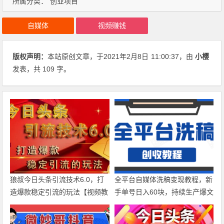
所属分类：
创业项目
自媒体
视频赚钱
版权声明：
本站原创文章，于2021年2月8日
11:00:37
，由
小樱
发表，共 109 字。
狼叔今日头条引流技术6.0，打
全平台自媒体洗稿变现教程，新
造爆款稳定引流的玩法【视频教
手单号日入60块，持续生产爆文
程】
快速月入上万【视频教程】