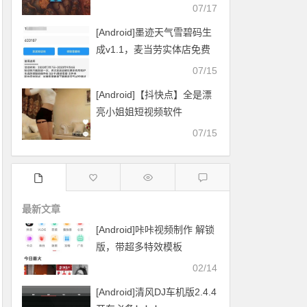
07/17
[Android]墨迹天气雪碧码生
成v1.1，麦当劳实体店免费
换雪碧
07/15
[Android]【抖快点】全是漂
亮小姐姐短视频软件
07/15
最新文章
[Android]咔咔视频制作 解锁
版，带超多特效模板
02/14
[Android]清风DJ车机版2.4.4