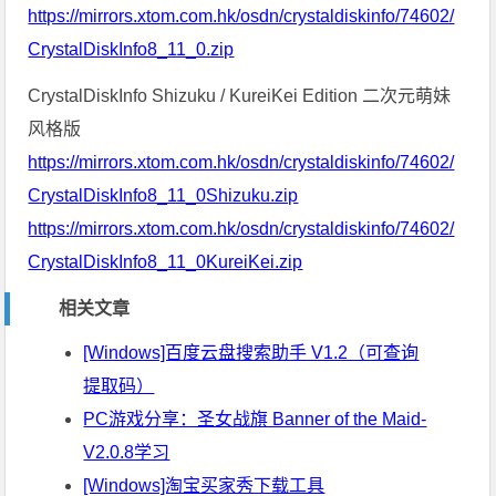
https://mirrors.xtom.com.hk/osdn/crystaldiskinfo/74602/
CrystalDiskInfo8_11_0.zip
CrystalDiskInfo Shizuku / KureiKei Edition 二次元萌妹
风格版
https://mirrors.xtom.com.hk/osdn/crystaldiskinfo/74602/
CrystalDiskInfo8_11_0Shizuku.zip
https://mirrors.xtom.com.hk/osdn/crystaldiskinfo/74602/
CrystalDiskInfo8_11_0KureiKei.zip
相关文章
[Windows]百度云盘搜索助手 V1.2（可查询
提取码）
PC游戏分享：圣女战旗 Banner of the Maid-
V2.0.8学习
[Windows]淘宝买家秀下载工具