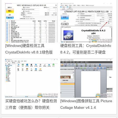
[Windows]硬盘检测工具
硬盘检测工具：CrystalDiskInfo
CrystalDiskInfo v8.8.1绿色版
8.4.2，可鉴别是否二手硬盘
买硬盘怕被坑怎么办？硬盘检测
[Windows]图像拼贴工具 Picture
三件套（便携版）帮你把关
Collage Maker v4.1.4
【AIDA64、硬盘状态监视器、