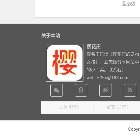
您必须
关于本站
樱花庄
取名于日漫《樱花庄的宠物
女孩》，立志做分享网站中
的小而美。联系我：
web_626x@163.com
文章 4786
留言 12871
Copy