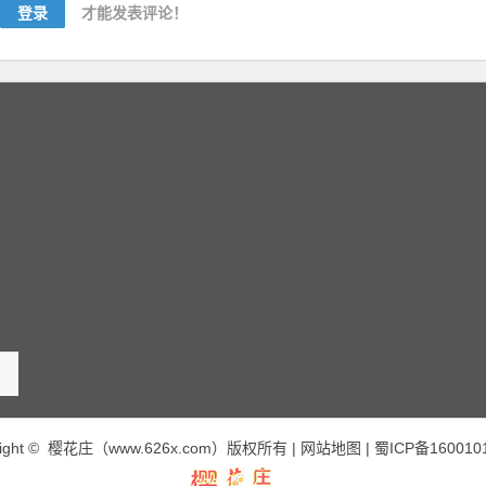
登录
才能发表评论！
right © 樱花庄（www.626x.com）版权所有 |
网站地图
|
蜀ICP备160010