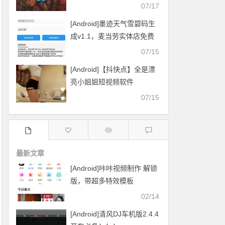
07/17
[Android]墨迹天气雪碧码生
成v1.1，麦当劳实体店免费
换雪碧
07/15
[Android]【抖快点】全是漂
亮小姐姐短视频软件
07/15
最新文章
[Android]咔咔视频制作 解锁
版，带超多特效模板
02/14
[Android]清风DJ车机版2.4.4