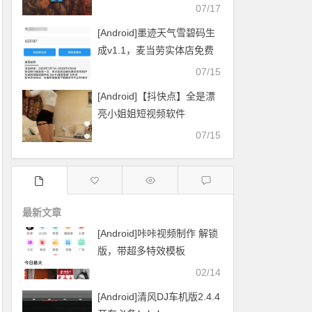
07/17
[Android]墨迹天气雪碧码生
成v1.1，麦当劳实体店免费
换雪碧
07/15
[Android]【抖快点】全是漂
亮小姐姐短视频软件
07/15
最新文章
[Android]咔咔视频制作 解锁
版，带超多特效模板
02/14
[Android]清风DJ车机版2.4.4