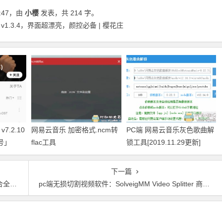
:47
，由
小樱
发表，共 214 字。
 v1.3.4，界面超漂亮，颜控必备 | 樱花庄
v7.2.10
网易云音乐 加密格式.ncm转
PC端 网易云音乐灰色歌曲解
号」
flac工具
锁工具[2019.11.29更新]
下一篇
绅士包
pc端无损切割视频软件：SolveigMM Video Splitter 商业版绿色精简版