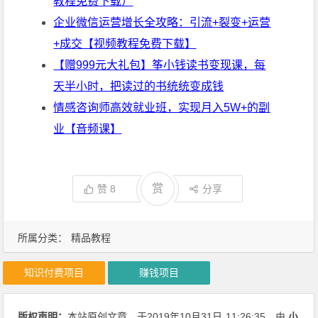
教程免费下载）
企业微信运营增长全攻略：引流+裂变+运营
+成交【视频教程免费下载】
【赠999元大礼包】筝小钱读书变现课，每
天半小时，把读过的书统统变成钱
情感咨询师高效就业班，实现月入5W+的副
业【音频课】
赏
赞
8
分享
所属分类：
精品教程
知识付费项目
赚钱项目
版权声明：
本站原创文章，于2019年10月31日
11:26:35
，由
小