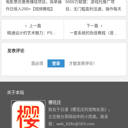
电影票优惠券赚钱项目，简单操
5000万联盟：游戏托推广项
作日收入200+【视频教程】
目，无门槛盈利迅速，操作每天
1000+收入【视频教程】
上一篇
下一篇
精通设计的艺术魅力：PS字体设计 全62节视频课+源文件
一套系统的伪音教程（音频+视频+文档 全9章节），抠脚大汉变萌妹子
文章导航
发表评论
您必须
登录
才能发表评论！
关于本站
樱花庄
取名于日漫《樱花庄的宠物女孩》，
立志做分享网站中的小而美。联系
我：web_626x@163.com