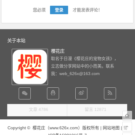
您必须
登录
才能发表评论！
关于本站
樱花庄
取名于日漫《樱花庄的宠物女孩》，
立志做分享网站中的小而美。联系
我：web_626x@163.com
文章 4786
留言 12871
Copyright © 樱花庄（www.626x.com）版权所有 |
网站地图
|
蜀