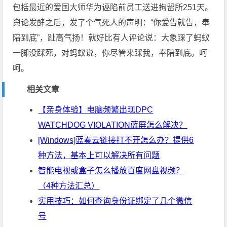
包括最近的爱国大师华为诬陷前员工送进拘留所251天。
舆论发酵之后，发了个气死人的声明：“你爱告就告，奉
陪到底”，趾高气扬！就好比有人评论说：大象踩了蚂蚁
一脚没踩死，对蚂蚁说，你尽管来踩我，奉陪到底。呵
呵。
相关文章
【亲身体验】电脑频繁出现DPC
WATCHDOG VIOLATION蓝屏怎么解决？
[Windows]蓝奏云链接打不开怎么办？提供6
种方法，基本上可以解决所有问题
智能电视或盒子怎么播放百度网盘视频？
（4种方法汇总）
实用技巧：如何查询身份证绑定了几个微信
号