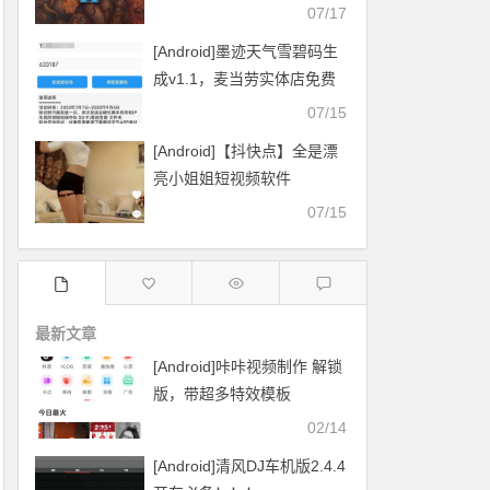
07/17
[Android]墨迹天气雪碧码生
成v1.1，麦当劳实体店免费
换雪碧
07/15
[Android]【抖快点】全是漂
亮小姐姐短视频软件
07/15
最新文章
[Android]咔咔视频制作 解锁
版，带超多特效模板
02/14
[Android]清风DJ车机版2.4.4