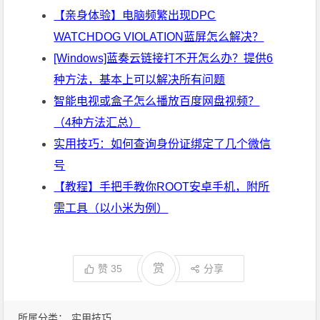
【亲身体验】电脑频繁出现DPC
WATCHDOG VIOLATION蓝屏怎么解决？
[Windows]蓝奏云链接打不开怎么办？提供6
种方法，基本上可以解决所有问题
智能电视或盒子怎么播放百度网盘视频？
（4种方法汇总）
实用技巧：如何查询身份证绑定了几个微信
号
【教程】手把手教你ROOT安卓手机，附所
需工具（以小米为例）
赏
赞
35
分享
所属分类：
实用技巧