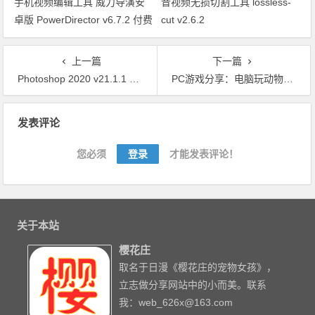
手机视频编辑工具 威力导演安
音视频无损切割工具 lossless-
卓版 PowerDirector v6.7.2 付费
cut v2.6.2
版
上一篇
下一篇
Photoshop 2020 v21.1.1 绿色版
PC游戏分享：电脑玩动物之森的方法【模拟器+游戏本体】
文章导航
发表评论
您必须
登录
才能发表评论！
关于本站
樱花庄
取名于日漫《樱花庄的宠物女孩》，
立志做分享网站中的小而美。联系
我：web_626x@163.com