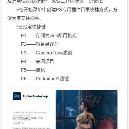
及选项设置/快捷键*，默认工作区配置：SHINE
+在开始菜单中创建PS专用插件目录快捷方式，方
便大家安装插件。
*已设定快捷键：
F1——存储为web所用格式
F2——项目另存为
F3——Camera Raw滤镜
F4——关闭项目
F5——液化
F6——Portraiture2滤镜