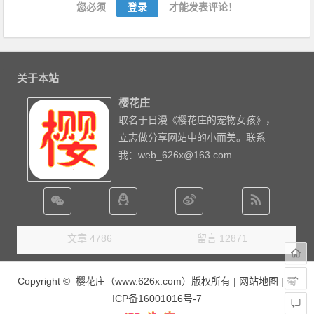
您必须
登录
才能发表评论！
关于本站
樱花庄
取名于日漫《樱花庄的宠物女孩》，
立志做分享网站中的小而美。联系
我：web_626x@163.com
文章 4786
留言 12871
Copyright © 樱花庄（www.626x.com）版权所有 |
网站地图
|
蜀
ICP备16001016号-7