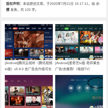
版权声明：
本站原创文章，于2020年7月21日
15:17:11
，由
小
樱
发表，共 120 字。
[Android]腾讯云视听（腾讯视频
[Android]爱奇艺tv版·奇异果去
tv版）v5.8.0 去广告去升级可长
广告/去推荐/（电视TV）
久使用
v10.6.3