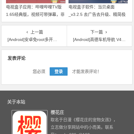
电视盒子应用：哔哩哔哩TV版
电视盒子软件：当贝桌面
1.65经典版，视频可带弹幕，非
_v3.2.5 去广告去升级、精简极
云视听小电视
致完美版
上一篇
下一篇
[Android]安卓免root多开软件，支持华为手机
[Android]高德车机导航 V4.6.0 正式版 7月4日更新
文章导航
发表评论
您必须
登录
才能发表评论！
关于本站
樱花庄
取名于日漫《樱花庄的宠物女孩》，
立志做分享网站中的小而美。联系