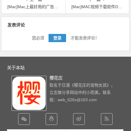
[Mac]Mac上最好用的广告过滤软件Adguard 2.5.1 (914) nightly 中文
[Mac]MAC视频下载软件Downie『已更新至v4.1.9』
文章导航
发表评论
您必须
登录
才能发表评论！
关于本站
樱花庄
取名于日漫《樱花庄的宠物女孩》，
立志做分享网站中的小而美。联系
我：web_626x@163.com