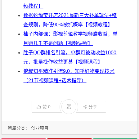
频教程】
数据蛇淘宝开店2021最新三大补单玩法+稽
查规则，降低90%被抓概率【视频教程】
柚子内部课：影视剪辑教学视频赚收益，单
月赚几千不是问题【视频课程】
胜子QQ群排名引流，单群可被动收益1000
元，批量操作收益更甚【视频课程】
狼叔知乎精准引流9.0，知乎好物变现技术
（21节视频课程+话术指导）
赏
赞
0
分享
所属分类：
创业项目