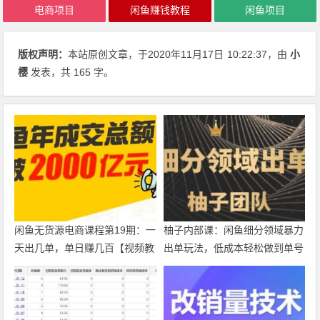
电商项目
闲鱼赚钱教程
闲鱼项目
版权声明：
本站原创文章，于2020年11月17日
10:22:37
，由
小
樱
发表，共 165 字。
闲鱼无货源电商课程第19期：一
柚子内部课：闲鱼细分领域暴力
天出几单，单日赚几百【视频教
出单玩法，低成本轻松做到单号
程】
月入5000+【视频教程】