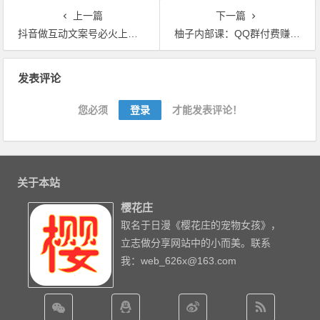
上一篇
下一篇
抖音做互动文案号必火上热门，轻松引流到公众号，两天吸粉2W+【视频教程】
柚子内部课：QQ群付费赚钱项目，低成本后期轻松实现躺赚月入过万【视频教程】
文章导航
发表评论
您必须
登录
才能发表评论！
关于本站
樱花庄
取名于日漫《樱花庄的宠物女孩》，
立志做分享网站中的小而美。联系
我：web_626x@163.com