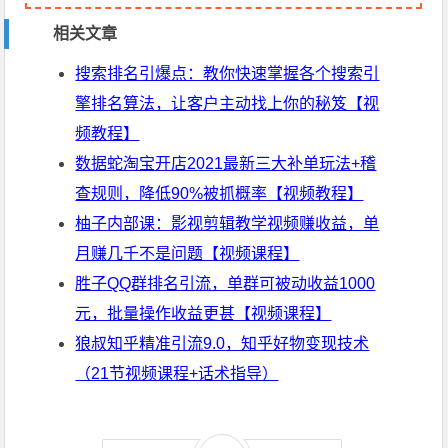
相关文章
搜索排名引爆点：教你快速掌握各个搜索引
擎排名算法，让客户主动找上你的秘笈【视
频教程】
数据蛇淘宝开店2021最新三大补单玩法+稽
查规则，降低90%被抓概率【视频教程】
柚子内部课：影视剪辑教学视频赚收益，单
月赚几千不是问题【视频课程】
胜子QQ群排名引流，单群可被动收益1000
元，批量操作收益更甚【视频课程】
狼叔知乎精准引流9.0，知乎好物变现技术
（21节视频课程+话术指导）