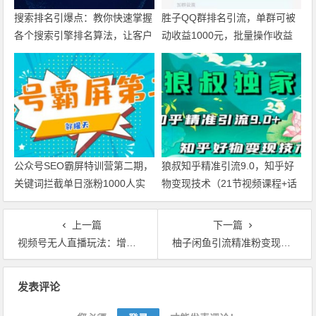
搜索排名引爆点：教你快速掌握
胜子QQ群排名引流，单群可被
各个搜索引擎排名算法，让客户
动收益1000元，批量操作收益
主动找上你的秘笈【视频教程】
更甚【视频课程】
公众号SEO霸屏特训营第二期，
狼叔知乎精准引流9.0，知乎好
关键词拦截单日涨粉1000人实
物变现技术（21节视频课程+话
现快速赚钱【视频教程】
术指导）
上一篇
下一篇
视频号无人直播玩法：增加视频号粉丝-实现赚钱目的【视频教程+直播素材】
柚子闲鱼引流精准粉变现赚钱课，每天引流精准粉+100【视频课程】
文章导航
发表评论