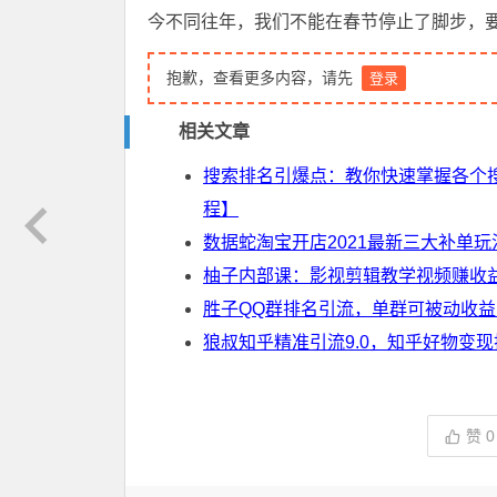
今不同往年，我们不能在春节停止了脚步，
抱歉，查看更多内容，请先
登录
相关文章
搜索排名引爆点：教你快速掌握各个
程】
数据蛇淘宝开店2021最新三大补单
柚子内部课：影视剪辑教学视频赚收
胜子QQ群排名引流，单群可被动收益
狼叔知乎精准引流9.0，知乎好物变现
赞
0