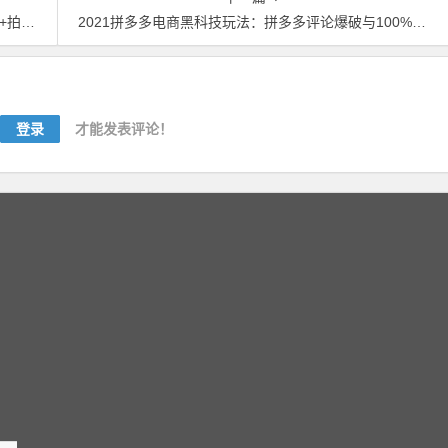
教程】
2021拼多多电商黑科技玩法：拼多多评论爆破与100%出评和改销量技术【视频教程】
登录
才能发表评论！