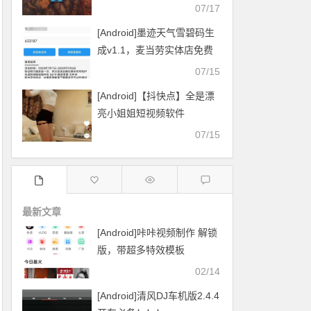
07/17
[Android]墨迹天气雪碧码生
成v1.1，麦当劳实体店免费
换雪碧
07/15
[Android]【抖快点】全是漂
亮小姐姐短视频软件
07/15
最新文章
[Android]咔咔视频制作 解锁
版，带超多特效模板
02/14
[Android]清风DJ车机版2.4.4