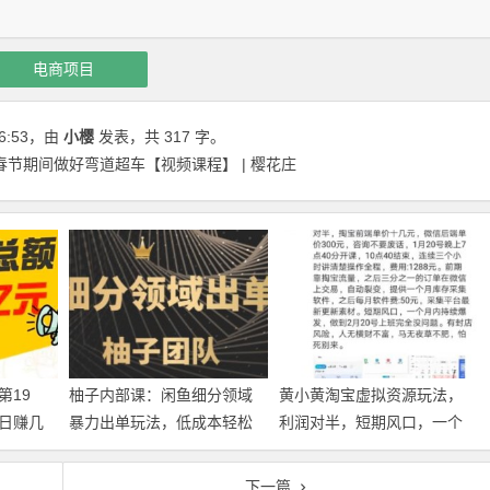
电商项目
6:53
，由
小樱
发表，共 317 字。
节期间做好弯道超车【视频课程】 | 樱花庄
第19
柚子内部课：闲鱼细分领域
黄小黄淘宝虚拟资源玩法，
日赚几
暴力出单玩法，低成本轻松
利润对半，短期风口，一个
做到单号月入5000+【视频教
月内持续爆发！【视频教
程】
程】
下一篇