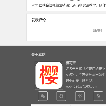
2021匡扶会短视频营销课：从0到1实战教学，制作+拍摄+剪辑+运营+变现【视频
发表评论
您必须
关于本站
樱花庄
取名于日漫《樱花庄的宠物
女孩》，立志做分享网站中
的小而美。联系我：
web_626x@163.com