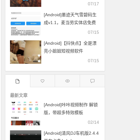
07/17
[Android]墨迹天气雪碧码生
成v1.1，麦当劳实体店免费
换雪碧
07/15
[Android]【抖快点】全是漂
亮小姐姐短视频软件
07/15
最新文章
[Android]咔咔视频制作 解锁
版，带超多特效模板
02/14
[Android]清风DJ车机版2.4.4