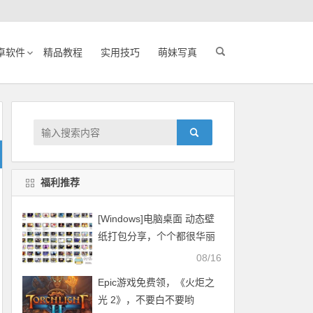
卓软件
精品教程
实用技巧
萌妹写真
福利推荐
[Windows]电脑桌面 动态壁
纸打包分享，个个都很华丽
08/16
Epic游戏免费领，《火炬之
光 2》，不要白不要哟