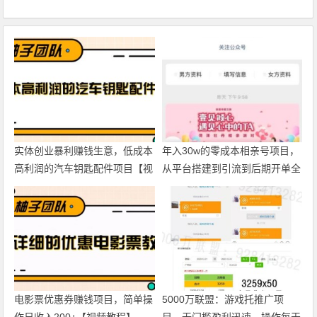
实体创业暴利赚钱生意，低成本
年入30w的零成本相亲号项目，
高利润的汽车钥匙配件项目【视
从平台搭建到引流到后期开单全
频教程】
流程【视频教程】
电影票优惠券赚钱项目，简单操
5000万联盟：游戏托推广项