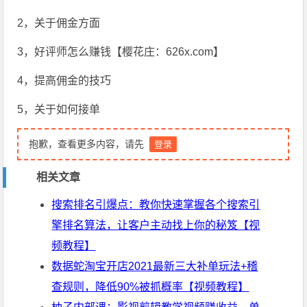
2，关于佣金方面
3，好评师怎么赚钱【樱花庄：626x.com】
4，提高佣金的技巧
5，关于如何接单
抱歉，查看更多内容，请先
登录
相关文章
搜索排名引爆点：教你快速掌握各个搜索引
擎排名算法，让客户主动找上你的秘笈【视
频教程】
数据蛇淘宝开店2021最新三大补单玩法+稽
查规则，降低90%被抓概率【视频教程】