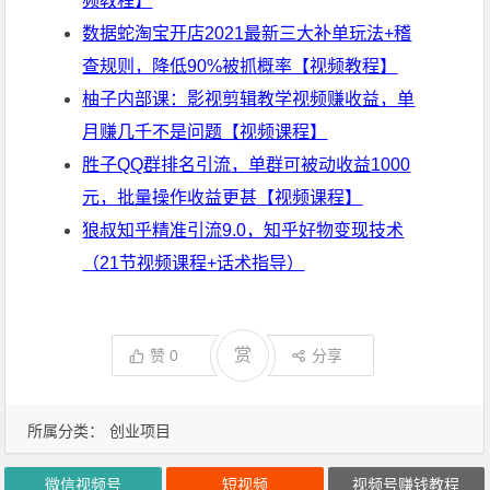
频教程】
数据蛇淘宝开店2021最新三大补单玩法+稽
查规则，降低90%被抓概率【视频教程】
柚子内部课：影视剪辑教学视频赚收益，单
月赚几千不是问题【视频课程】
胜子QQ群排名引流，单群可被动收益1000
元，批量操作收益更甚【视频课程】
狼叔知乎精准引流9.0，知乎好物变现技术
（21节视频课程+话术指导）
赏
赞
0
分享
所属分类：
创业项目
微信视频号
短视频
视频号赚钱教程