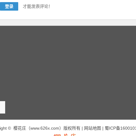
登录
才能发表评论！
right © 樱花庄（www.626x.com）版权所有 |
网站地图
|
蜀ICP备160010