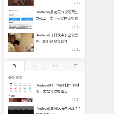
07/17
[Android]墨迹天气雪碧码生
成v1.1，麦当劳实体店免费
换雪碧
07/15
[Android]【抖快点】全是漂
亮小姐姐短视频软件
07/15
最新文章
[Android]咔咔视频制作 解锁
版，带超多特效模板
02/14
[Android]清风DJ车机版2.4.4