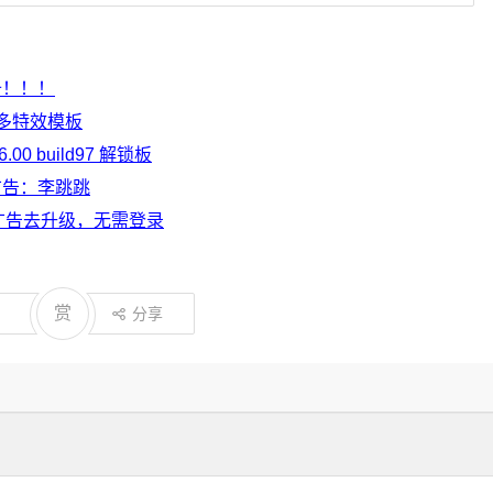
必备！！！
超多特效模板
6.00 build97 解锁板
页广告：李跳跳
版 去广告去升级，无需登录
赏
分享