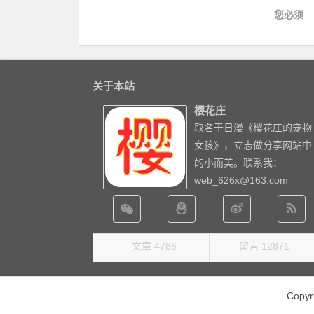
您必须
关于本站
樱花庄
取名于日漫《樱花庄的宠物
女孩》，立志做分享网站中
的小而美。联系我：
web_626x@163.com
文章 4786
留言 12871
Copy