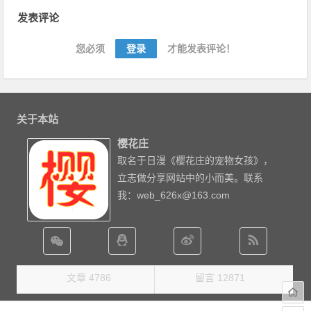
文章导航
发表评论
您必须
登录
才能发表评论！
关于本站
樱花庄
取名于日漫《樱花庄的宠物女孩》，
立志做分享网站中的小而美。联系
我：web_626x@163.com
文章 4786
留言 12871