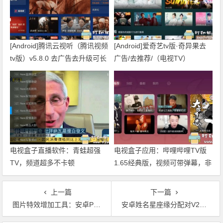
[Android]腾讯云视听（腾讯视频
[Android]爱奇艺tv版·奇异果去
tv版）v5.8.0 去广告去升级可长
广告/去推荐/（电视TV）
久使用
v10.6.3
电视盒子直播软件：青蛙超强
电视盒子应用：哔哩哔哩TV版
TV，频道超多不卡顿
1.65经典版，视频可带弹幕，非
云视听小电视
上一篇
下一篇
图片特效增加工具：安卓Polish_v1.231.48解锁高级功能版
安卓姓名星座缘分配对V27.3，测测你和ta的缘份