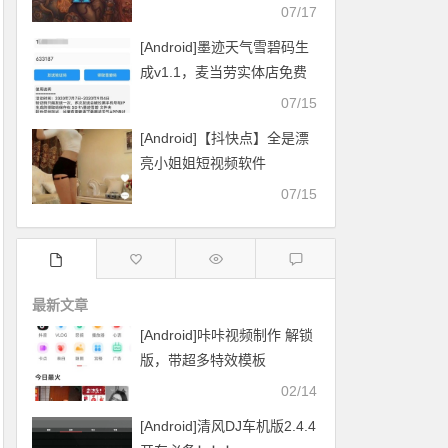
07/17
[Android]墨迹天气雪碧码生
成v1.1，麦当劳实体店免费
换雪碧
07/15
[Android]【抖快点】全是漂
亮小姐姐短视频软件
07/15
最新文章
[Android]咔咔视频制作 解锁
版，带超多特效模板
02/14
[Android]清风DJ车机版2.4.4