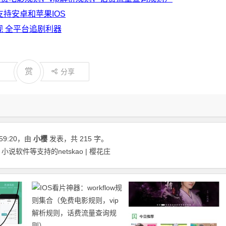
持安卓和苹果IOS
视 全平台追剧利器
赏
分享
59:20
，由
小樱
发表，共 215 字。
软件等支持的netskao | 樱花庄