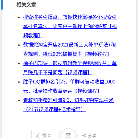
相关文章
搜索排名引爆点：教你快速掌握各个搜索引
擎排名算法，让客户主动找上你的秘笈【视
频教程】
数据蛇淘宝开店2021最新三大补单玩法+稽
查规则，降低90%被抓概率【视频教程】
柚子内部课：影视剪辑教学视频赚收益，单
月赚几千不是问题【视频课程】
胜子QQ群排名引流，单群可被动收益1000
元，批量操作收益更甚【视频课程】
狼叔知乎精准引流9.0，知乎好物变现技术
（21节视频课程+话术指导）
赏
赞
0
分享