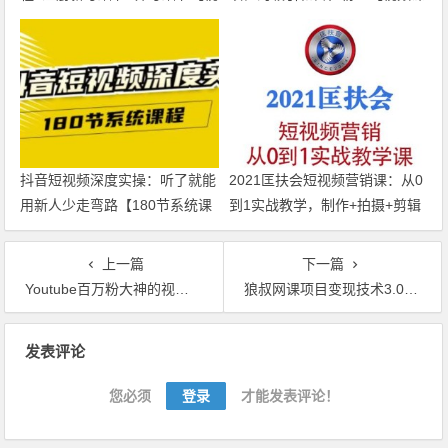
频教程】
程】
抖音短视频深度实操：听了就能
2021匡扶会短视频营销课：从0
用新人少走弯路【180节系统课
到1实战教学，制作+拍摄+剪辑
程】
+运营+变现【视频教程】
上一篇
下一篇
Youtube百万粉大神的视频裁剪术，怎样剪出直击人心让人无法拒绝的视频【视频教程+素材】
狼叔网课项目变现技术3.0（从选品到引流到变现全流程），新手也能月入几万【视频课程】
文章导航
发表评论
您必须
登录
才能发表评论！