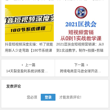
频教程】
程】
抖音短视频深度实操：听了就能
2021匡扶会短视频营销课：从0
用新人少走弯路【180节系统课
到1实战教学，制作+拍摄+剪辑
程】
+运营+变现【视频教程】
上一篇
下一篇
14天裂变盈利系统训练营（王六六），靠裂变营销实现30天收款1200万的流程与绝密模式【视频教程】
跨境电商亚马逊全球开店，数据化三分钟教你选出爆款产品实操技巧【视频课程】
文章导航
发表评论
您必须
登录
才能发表评论！