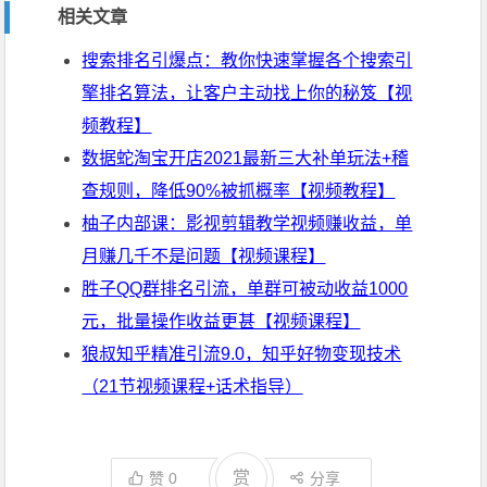
相关文章
搜索排名引爆点：教你快速掌握各个搜索引
擎排名算法，让客户主动找上你的秘笈【视
频教程】
数据蛇淘宝开店2021最新三大补单玩法+稽
查规则，降低90%被抓概率【视频教程】
柚子内部课：影视剪辑教学视频赚收益，单
月赚几千不是问题【视频课程】
胜子QQ群排名引流，单群可被动收益1000
元，批量操作收益更甚【视频课程】
狼叔知乎精准引流9.0，知乎好物变现技术
（21节视频课程+话术指导）
赏
赞
0
分享