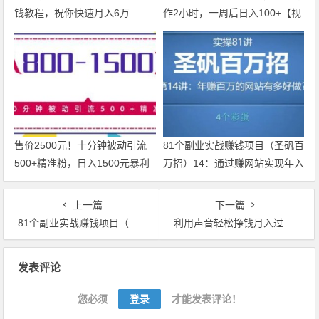
钱教程，祝你快速月入6万
作2小时，一周后日入100+【视
【PDF教程】
频教程】
售价2500元！十分钟被动引流
81个副业实战赚钱项目（圣矾百
500+精准粉，日入1500元暴利
万招）14：通过赚网站实现年入
项目【视频教程】
百万很轻松【视频教程】
上一篇
下一篇
81个副业实战赚钱项目（圣矾百万招）21：女粉流量做一单利润200+的高单价暴利产品【视频教程】
利用声音轻松挣钱月入过万！0基础易上手的20堂好声音副业赚钱课【视频教程】
文章导航
发表评论
您必须
登录
才能发表评论！