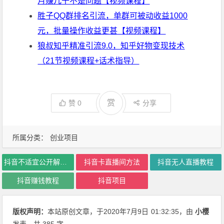
月赚几千不是问题【视频课程】
胜子QQ群排名引流，单群可被动收益1000
元，批量操作收益更甚【视频课程】
狼叔知乎精准引流9.0，知乎好物变现技术
（21节视频课程+话术指导）
赏
赞
0
分享
所属分类：
创业项目
抖音不适宜公开解决方法
抖音卡直播间方法
抖音无人直播教程
抖音赚钱教程
抖音项目
版权声明：
本站原创文章，于2020年7月9日
01:32:35
，由
小樱
发表，共 385 字。