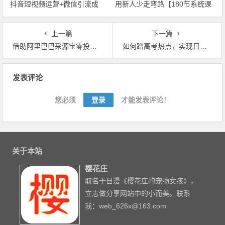
抖音短视频运营+微信引流成
用新人少走弯路【180节系统课
交，高效拓客快速追销【视频教
程】
程】
上一篇
下一篇
借助阿里巴巴采源宝零投资赚信息差，最新管道项目轻松月赚1w【视频教程】
如何蹭高考热点，实现日赚一千的小目标？【视频教程】
文章导航
发表评论
您必须
登录
才能发表评论！
关于本站
樱花庄
取名于日漫《樱花庄的宠物女孩》，
立志做分享网站中的小而美。联系
我：web_626x@163.com