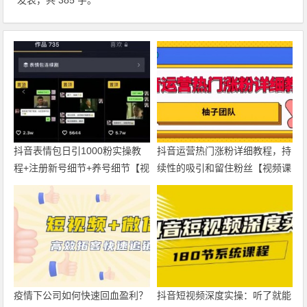
抖音表情包日引1000粉实操教
抖音运营热门涨粉详细教程，持
程+注册新号细节+养号细节【视
续性的吸引和留住粉丝【视频课
频教程】
程】
疫情下公司如何快速回血盈利？
抖音短视频深度实操：听了就能