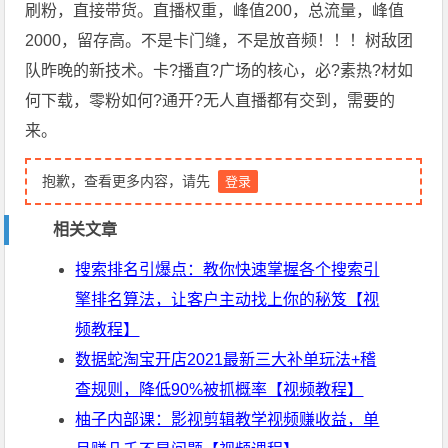
刷粉，直接带货。直播权重，峰值200，总流量，峰值
2000，留存高。不是卡门缝，不是放音频！！！树敌团
队昨晚的新技术。卡?播直?广场的核心，必?素热?材如
何下载，零粉如何?通开?无人直播都有交到，需要的
来。
抱歉，查看更多内容，请先
登录
相关文章
搜索排名引爆点：教你快速掌握各个搜索引
擎排名算法，让客户主动找上你的秘笈【视
频教程】
数据蛇淘宝开店2021最新三大补单玩法+稽
查规则，降低90%被抓概率【视频教程】
柚子内部课：影视剪辑教学视频赚收益，单