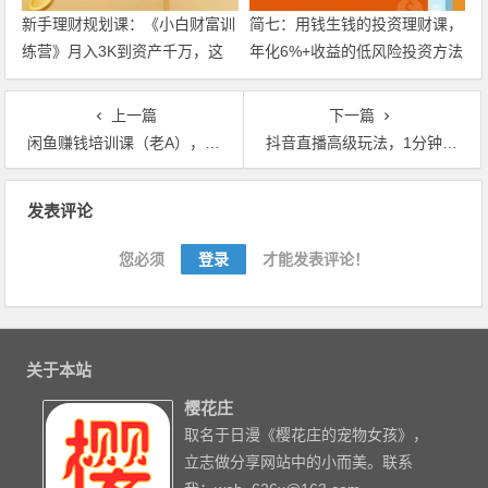
新手理财规划课：《小白财富训
简七：用钱生钱的投资理财课，
练营》月入3K到资产千万，这
年化6%+收益的低风险投资方法
是套100%的理财系统【视频教
【视频教程】
程】
上一篇
下一篇
闲鱼赚钱培训课（老A），简单粗暴月入过万超详尽教程【视频教程】
抖音直播高级玩法，1分钟引来1000人流量，揭秘提高直播间权重的套路【视频教程】
文章导航
发表评论
您必须
登录
才能发表评论！
关于本站
樱花庄
取名于日漫《樱花庄的宠物女孩》，
立志做分享网站中的小而美。联系