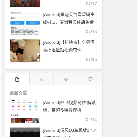
07/17
[Android]墨迹天气雪碧码生
成v1.1，麦当劳实体店免费
换雪碧
07/15
[Android]【抖快点】全是漂
亮小姐姐短视频软件
07/15
最新文章
[Android]咔咔视频制作 解锁
版，带超多特效模板
02/14
[Android]清风DJ车机版2.4.4