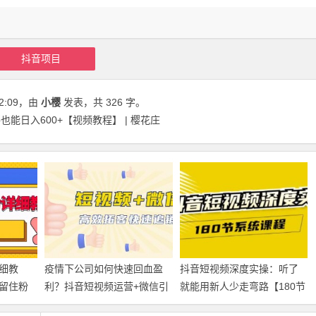
抖音项目
2:09
，由
小樱
发表，共 326 字。
能日入600+【视频教程】 | 樱花庄
细教
疫情下公司如何快速回血盈
抖音短视频深度实操：听了
留住粉
利？抖音短视频运营+微信引
就能用新人少走弯路【180节
流成交，高效拓客快速追销
系统课程】