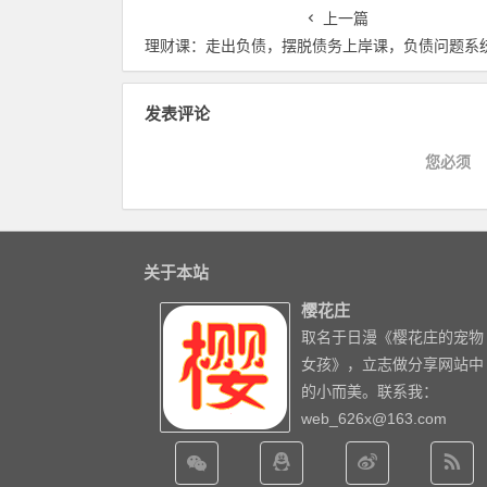
上一篇
理财课：走出负债，摆脱债务上岸课，负债问题系统解决方案【视频
发表评论
您必须
关于本站
樱花庄
取名于日漫《樱花庄的宠物
女孩》，立志做分享网站中
的小而美。联系我：
web_626x@163.com