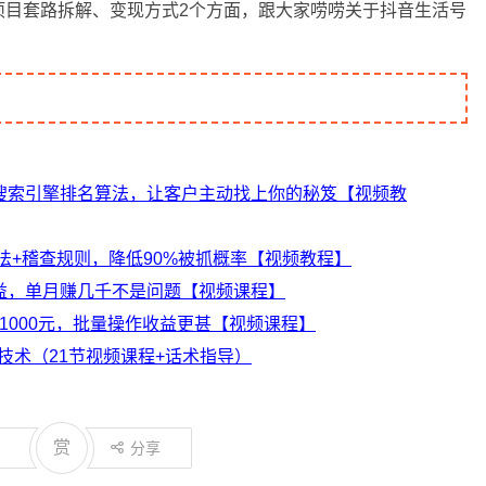
项目套路拆解、变现方式2个方面，跟大家唠唠关于抖音生活号
搜索引擎排名算法，让客户主动找上你的秘笈【视频教
玩法+稽查规则，降低90%被抓概率【视频教程】
益，单月赚几千不是问题【视频课程】
1000元，批量操作收益更甚【视频课程】
技术（21节视频课程+话术指导）
赏
分享