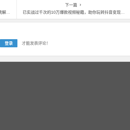
【视频教程】
下一篇
教程】
已实战过千次的10万爆款视频秘籍，助你玩转抖音变现【视频教程】
登录
才能发表评论！