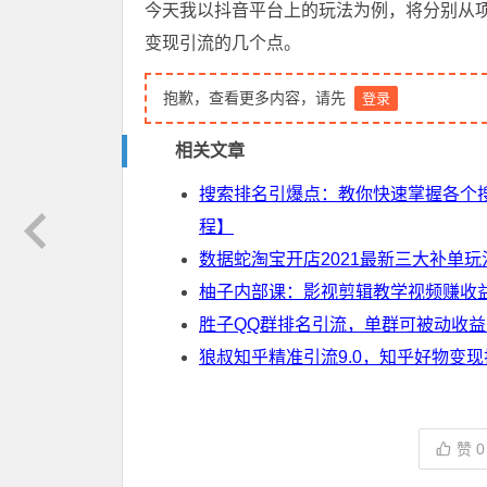
今天我以抖音平台上的玩法为例，将分别从
变现引流的几个点。
抱歉，查看更多内容，请先
登录
相关文章
搜索排名引爆点：教你快速掌握各个
程】
数据蛇淘宝开店2021最新三大补单
柚子内部课：影视剪辑教学视频赚收
胜子QQ群排名引流，单群可被动收益
狼叔知乎精准引流9.0，知乎好物变现
赞
0