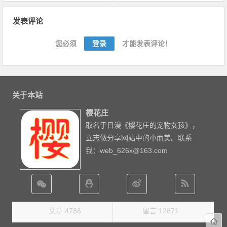
文章导航
发表评论
您必须
登录
才能发表评论！
关于本站
樱花庄
取名于日漫《樱花庄的宠物女孩》，
立志做分享网站中的小而美。联系
我：web_626x@163.com
文章 4786
留言 12871