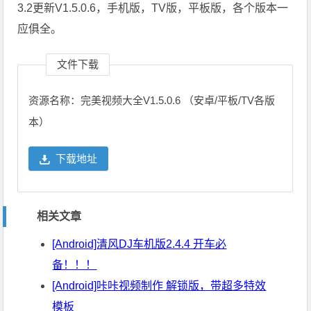
3.2更新V1.5.0.6，手机版，TV版，平板版，各个版本一
应俱全。
文件下载
资源名称：完美视频大全V1.5.0.6 （安卓/平板/TV各版
本）
下载地址
相关文章
[Android]清风DJ车机版2.4.4 开车必
备！！！
[Android]咔咔视频制作 解锁版，带超多特效
模板