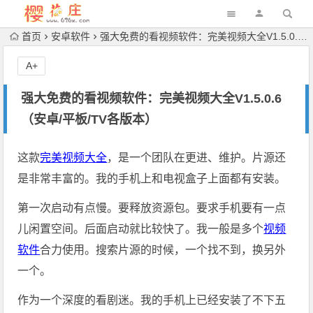
首页
安卓软件
强大免费的看视频软件：完美视频大全V1.5.0.6 （安卓/平板/TV各版本）
A+
强大免费的看视频软件：完美视频大全V1.5.0.6
（安卓/平板/TV各版本）
这款
完美视频大全
，是一个团队在更进、维护。片源还
是非常丰富的。我的手机上和电视盒子上面都有安装。
第一次启动有点慢。要释放资源包。要求手机要有一点
儿闲置空间。后面启动就比较快了。我一般是多个
视频
软件
合力使用。搜索片源的时候，一个找不到，换另外
一个。
作为一个深度的看剧迷。我的手机上已经安装了不下五