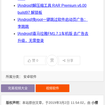
[Android]解压缩工具 RAR Premium v6.00
build97 解锁板
[Android]免root一键跳过软件启动页广告：
李跳跳
[Android]喜马拉雅FM1.7.1车机版 去广告去
升级，无需登录
赏
赞
0
分享
所属分类：
安卓软件
完美视频大全
视频软件
版权声明：
本站原创文章，于2019年3月2日
11:54:02
，由
小樱