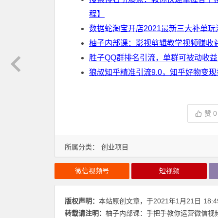
程】
数据蛇淘宝开店2021最新三大补单
柚子内部课：影视剪辑教学视频赚收
胜子QQ群排名引流，单群可被动收益
狼叔知乎精准引流9.0，知乎好物变现
赞
0
所属分类：
创业项目
微信视频号
短视频
版权声明：
本站原创文章，于2021年1月21日
18:4
转载请注明：
柚子内部课：手把手教你运营微信视频