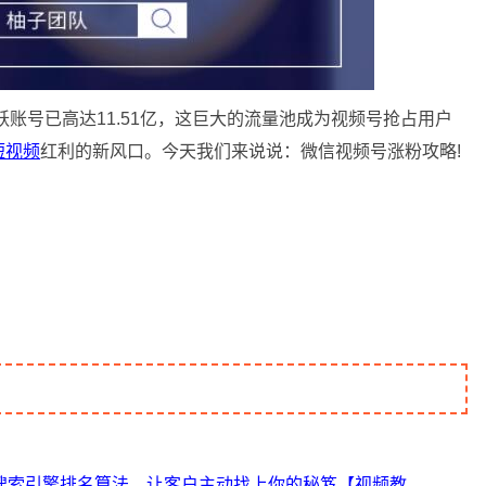
跃账号已高达11.51亿，这巨大的流量池成为视频号抢占用户
短视频
红利的新风口。今天我们来说说：微信视频号涨粉攻略!
搜索引擎排名算法，让客户主动找上你的秘笈【视频教