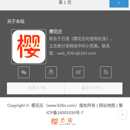
文章导航
第
1
页
关于本站
樱花庄
取名于日漫《樱花庄的宠物女孩》，
立志做分享网站中的小而美。联系
我：web_626x@163.com
文章 4786
留言 12871
Copyright © 樱花庄（www.626x.com）版权所有 |
网站地图
|
蜀
ICP备16001016号-7